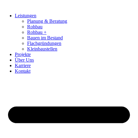
Zum
Inhalt
Leistungen
springen
Planung & Beratung
Rohbau
Rohbau +
Bauen im Bestand
Flachgründungen
Kleinbaustellen
Projekte
Über Uns
Karriere
Kontakt