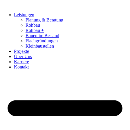
Zum
Inhalt
Leistungen
springen
Planung & Beratung
Rohbau
Rohbau +
Bauen im Bestand
Flachgründungen
Kleinbaustellen
Projekte
Über Uns
Karriere
Kontakt