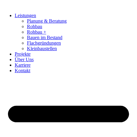
Zum
Inhalt
Leistungen
springen
Planung & Beratung
Rohbau
Rohbau +
Bauen im Bestand
Flachgründungen
Kleinbaustellen
Projekte
Über Uns
Karriere
Kontakt