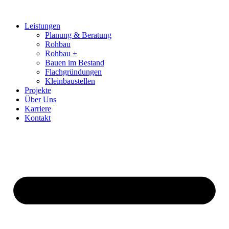
Zum
Inhalt
Leistungen
springen
Planung & Beratung
Rohbau
Rohbau +
Bauen im Bestand
Flachgründungen
Kleinbaustellen
Projekte
Über Uns
Karriere
Kontakt